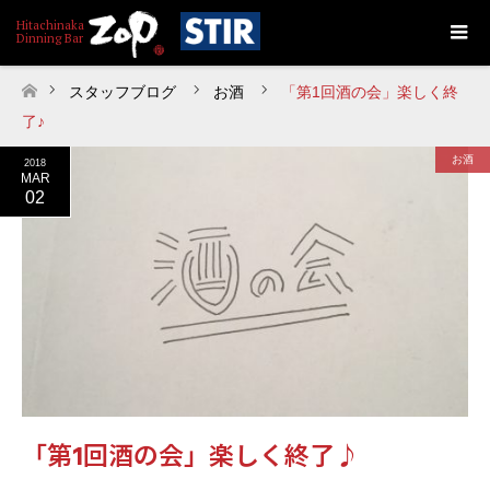
スタッフブログ
お酒
「第1回酒の会」楽しく終
ホーム
了♪
お酒
2018
MAR
02
「第1回酒の会」楽しく終了♪