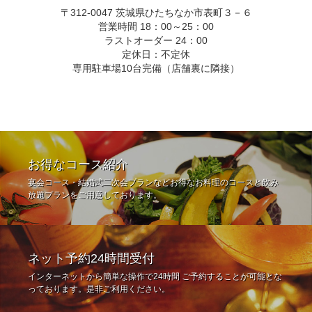
〒312-0047 茨城県ひたちなか市表町３－６
営業時間 18：00～25：00
ラストオーダー 24：00
定休日：不定休
専用駐車場10台完備（店舗裏に隣接）
お得なコース紹介
宴会コース・結婚式二次会プランなどお得なお料理のコースと飲み
放題プランをご用意しております。
ネット予約24時間受付
インターネットから簡単な操作で24時間 ご予約することが可能とな
っております。是非ご利用ください。