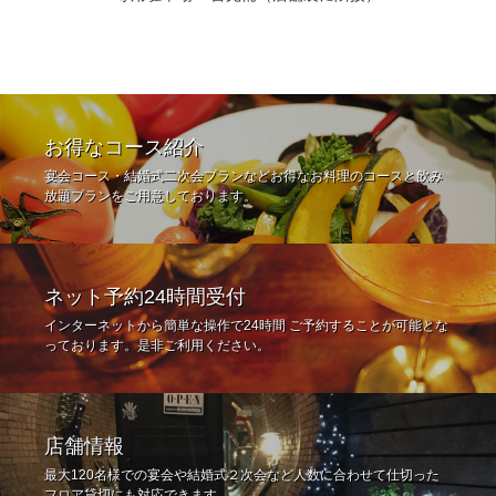
お得なコース紹介
宴会コース・結婚式二次会プランなどお得なお料理のコースと飲み
放題プランをご用意しております。
ネット予約24時間受付
インターネットから簡単な操作で24時間 ご予約することが可能とな
っております。是非ご利用ください。
店舗情報
最大120名様での宴会や結婚式２次会など人数に合わせて仕切った
フロア貸切にも対応できます。