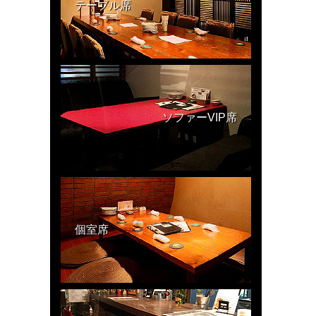
テーブル席
ソファーVIP席
個室席