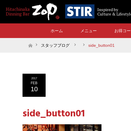
Inspired by
Culture & Lifestyl
ホーム
メニュー
お得コー
ホーム
スタッフブログ
side_button01
2017
FEB
10
side_button01