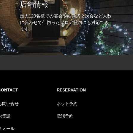
店舗情報
最大120名様での宴会や結婚式２次会など人数
に合わせて仕切ったフロア貸切にも対応でき
ます。
CONTACT
RESERVATION
お問い合せ
ネット予約
お電話
電話予約
Ｅメール