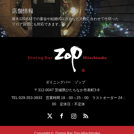
店舗情報
最大120名様での宴会や結婚式２次会など人数に合わせて仕切った
フロア貸切にも対応できます。
ダイニングバー ゾップ
〒312-0047 茨城県ひたちなか市表町3-6
TEL:029-353-3933 営業時間 18：00～25：00 ラストオーダー 24：
00 定休日：不定休
Twitter
Facebook
Instagram
RSS
Copyright ©
Dining Bar Zop Hitachinaka