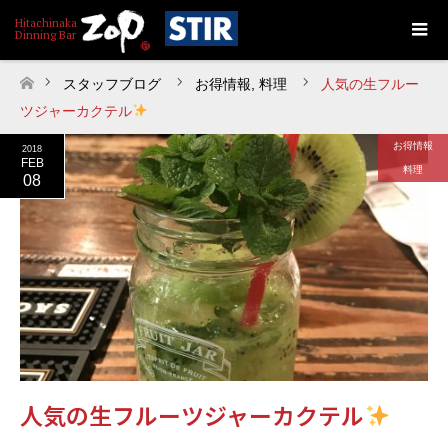
スタッフブログ
お得情報
,
料理
人気の生フルー
ホーム
ツジャーカクテル
お得情報
2018
FEB
料理
08
人気の生フルーツジャーカクテル