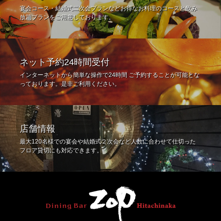
宴会コース・結婚式二次会プランなどお得なお料理のコースと飲み
放題プランをご用意しております。
ネット予約24時間受付
インターネットから簡単な操作で24時間 ご予約することが可能とな
っております。是非ご利用ください。
店舗情報
最大120名様での宴会や結婚式２次会など人数に合わせて仕切った
フロア貸切にも対応できます。