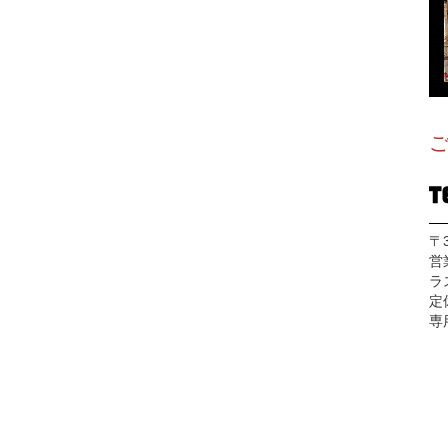
〒
営
ラ
定
専