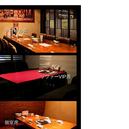
テーブル席
ソファーVIP席
個室席