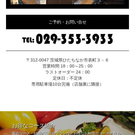
ご予約・お問い合せ
〒312-0047 茨城県ひたちなか市表町３－６
営業時間 18：00～25：00
ラストオーダー 24：00
定休日：不定休
専用駐車場10台完備（店舗裏に隣接）
お得なコース紹介
宴会コース・結婚式二次会プランなどお得なお料理のコースと飲み