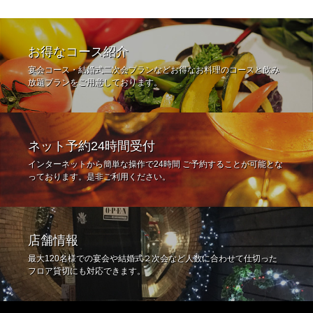
お得なコース紹介
宴会コース・結婚式二次会プランなどお得なお料理のコースと飲み
放題プランをご用意しております。
ネット予約24時間受付
インターネットから簡単な操作で24時間 ご予約することが可能とな
っております。是非ご利用ください。
店舗情報
最大120名様での宴会や結婚式２次会など人数に合わせて仕切った
フロア貸切にも対応できます。