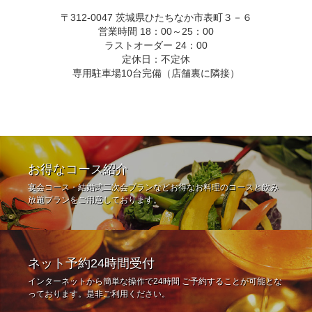
〒312-0047 茨城県ひたちなか市表町３－６
営業時間 18：00～25：00
ラストオーダー 24：00
定休日：不定休
専用駐車場10台完備（店舗裏に隣接）
お得なコース紹介
宴会コース・結婚式二次会プランなどお得なお料理のコースと飲み
放題プランをご用意しております。
ネット予約24時間受付
インターネットから簡単な操作で24時間 ご予約することが可能とな
っております。是非ご利用ください。